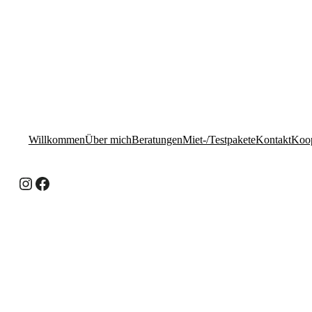
Willkommen
Über mich
Beratungen
Miet-/Testpakete
Kontakt
Koop
Instagram
Facebook